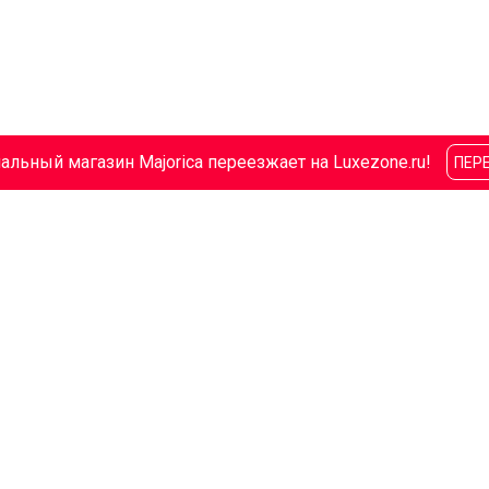
льный магазин Majorica переезжает на Luxezone.ru!
ПЕР
com.ru, помогите выбрать