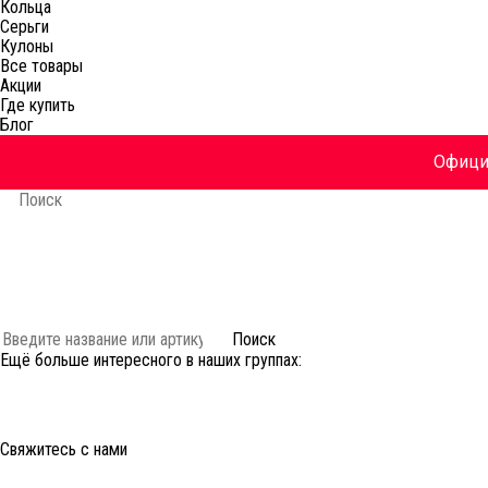
Кольца
Серьги
Кулоны
Все товары
Акции
Где купить
Блог
Официа
Украшения
Коллекции
Акции
История
Блог
Аутлет 🔥
Поиск
Ещё больше интересного в наших группах:
Свяжитесь с нами
Здравствуйте, меня заинтересовали украшения на сайте Majorica.