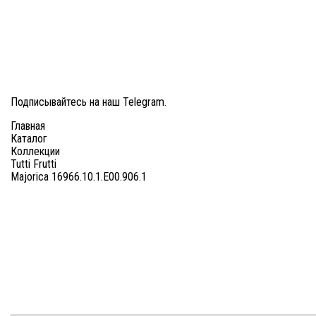
Здравствуйте, меня заинтересовали украшения на сайте Majorica.
8 (499) 277-29-81
Подписывайтесь на наш
Telegram
.
Главная
Каталог
Коллекции
Tutti Frutti
Majorica 16966.10.1.E00.906.1