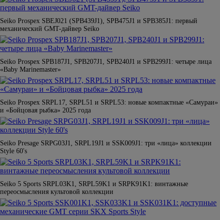
Seiko Prospex SBEJ021 (SPB439J1), SPB475J1 и SPB385J1: первый
механический GMT-дайвер Seiko
Seiko Prospex SPB187J1, SPB207J1, SPB240J1 и SPB299J1: четыре лица
«Baby Marinemaster»
Seiko Prospex SRPL17, SRPL51 и SRPL53: новые компактные «Самураи»
и «Бойцовая рыбка» 2025 года
Seiko Presage SRPG03J1, SRPL19J1 и SSK009J1: три «лица» коллекции
Style 60's
Seiko 5 Sports SRPL03K1, SRPL59K1 и SRPK91K1: винтажные
переосмысления культовой коллекции