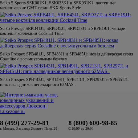
Seiko 5 Sports SSK001K1, SSK033K1 и SSK031K1: доступные
механические GMT серии SKX Sports Style
Seiko Presage SRPB41J1, SRPE45J1, SRPD37J1 и SRPE19J1: четыре
коктейля коллекции Cocktail Time
Seiko Prospex SPB481J1, SPB483J1 и SPB485J1: новая дайверская серия
Coastline с восьмиугольным безелем
Seiko Prospex SPB143J1, SPB149J1, SPB213J1, SPB297J1 и SPB451J1:
пять наследников легендарного 62MAS .
8 (499) 277-29-81
8 (800) 600-98-85
г. Москва, 3-я улица Ямского Поля, 28
С 10:00 до 20:00